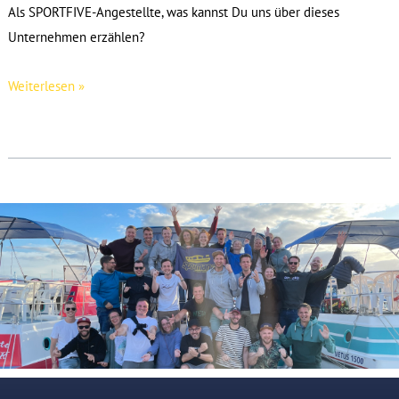
Als SPORTFIVE-Angestellte, was kannst Du uns über dieses
Unternehmen erzählen?
Cathrin
Weiterlesen »
Dammaschk
(Sportfive
/
SZ
2001)