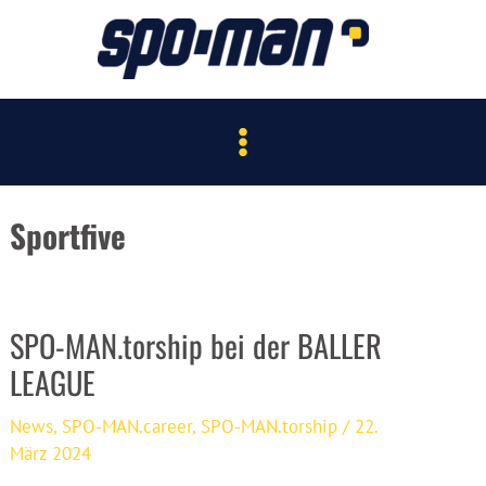
Zum
Inhalt
springen
Main
Menu
Sportfive
SPO-MAN.torship bei der BALLER
LEAGUE
News
,
SPO-MAN.career
,
SPO-MAN.torship
/
22.
März 2024