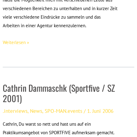
verschiedenen Bereichen zu unterhalten und in kurzer Zeit
viele verschiedene Eindrücke zu sammeln und das
Arbeiten in einer Agentur kennenzulernen.
SPO-
Weiterlesen »
MAN.torship
bei
der
BALLER
Cathrin Dammaschk (Sportfive / SZ
LEAGUE
2001)
.interviews
,
News
,
SPO-MAN.events
/
1. Juni 2006
Cathrin, Du warst so nett und hast uns auf ein
Praktikumsangebot von SPORTFIVE aufmerksam gemacht.