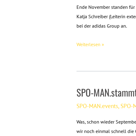
Ende November standen für 
Katja Schreiber (Leiterin e
bei der adidas Group an.
Zu
Weiterlesen »
Gast
bei
adidas
–
SPO-MAN.stammti
Erfahrungsbericht
von
SPO-MAN.events
,
SPO-M
Sophia
Volbert
Was, schon wieder September,
und
wir noch einmal schnell die