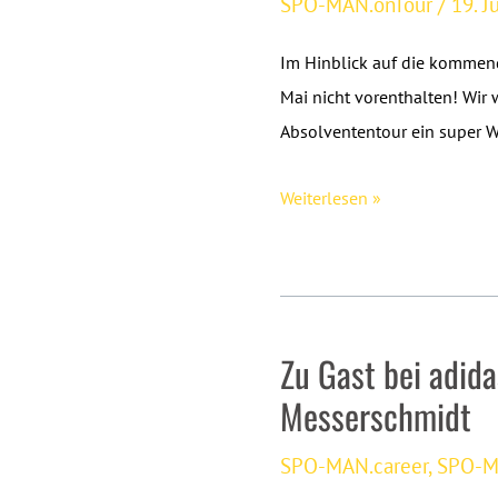
SPO-MAN.onTour
/
19. J
Im Hinblick auf die kommend
Mai nicht vorenthalten! Wi
Absolvententour ein super 
SPO-
Weiterlesen »
MAN.onTour:
Salzburg
im
Mai
Zu Gast bei adid
2015
Messerschmidt
SPO-MAN.career
,
SPO-M