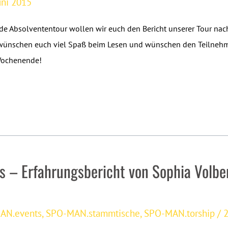
uni 2015
e Absolvententour wollen wir euch den Bericht unserer Tour nac
r wünschen euch viel Spaß beim Lesen und wünschen den Teilneh
Wochenende!
as – Erfahrungsbericht von Sophia Volbe
AN.events
,
SPO-MAN.stammtische
,
SPO-MAN.torship
/
2