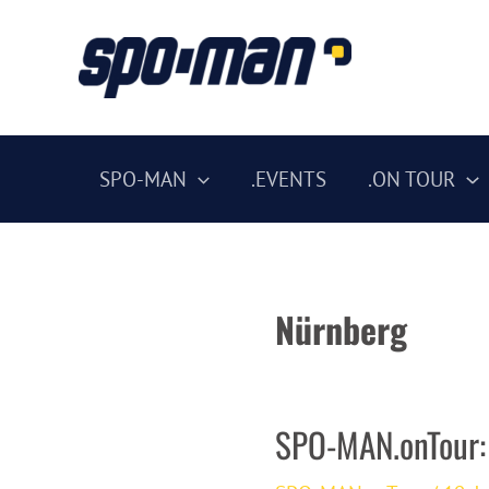
Zum
Inhalt
springen
SPO-MAN
.EVENTS
.ON TOUR
Nürnberg
SPO-MAN.onTour: