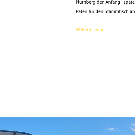
Nürnberg den Anfang , späte
Paten für den Stammtisch an
Summer-
Weiterlesen »
Edition
der
SPO-
MAN.stammtische
[updated]
Post
pagination