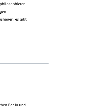
philosophieren.
igen
ushauen, es gibt
chen Berlin und