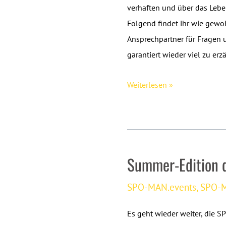
Kevin
verhaften und über das Lebe
Messerschmidt
Folgend findet ihr wie gewo
Ansprechpartner für Fragen 
garantiert wieder viel zu erz
SPO-
Weiterlesen »
MAN.stammtische
im
September
2013
Summer-Edition 
[updated]
SPO-MAN.events
,
SPO-M
Es geht wieder weiter, die 