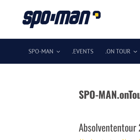
Zum
Inhalt
springen
SPO-MAN
.EVENTS
.ON TOUR
SPO-MAN.onTo
Absolvententour 