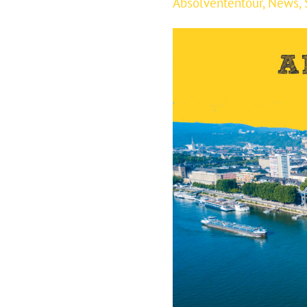
Absolvententour
,
News
,