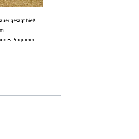
nauer gesagt hieß
em
chönes Programm