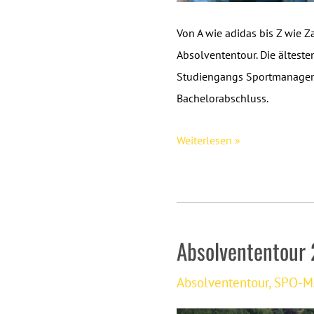
Von A wie adidas bis Z wie Z
Absolvententour. Die älteste
Studiengangs Sportmanagemen
Bachelorabschluss.
Absolvententour
Weiterlesen »
2022:
„Meuterei
auf
der
Absolvententour 
Müritz“
Absolvententour
,
SPO-M