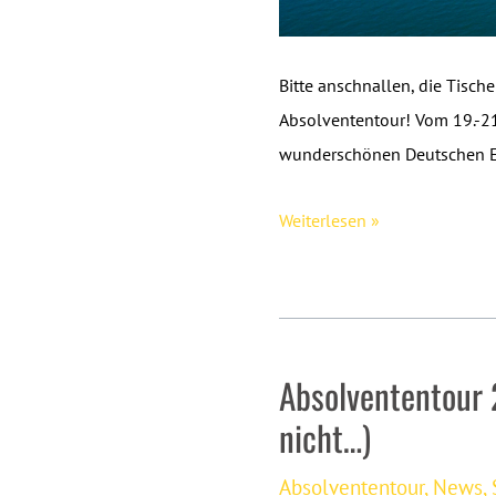
Bitte anschnallen, die Tisch
Absolvententour! Vom 19.-21
wunderschönen Deutschen E
Absolvententour
Weiterlesen »
2026
–
jetzt
anmelden!
Absolvententour
nicht…)
Absolvententour
,
News
,