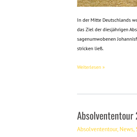
In der Mitte Deutschlands wo
das Ziel der diesjährigen Ab
sagenumwobenen Johannisfe
stricken ließ.
Absolvententour
Weiterlesen »
2025:
SPO-
MAN
meets
Absolvententour 
Dietemann
(oder
Absolvententour
,
News
,
auch