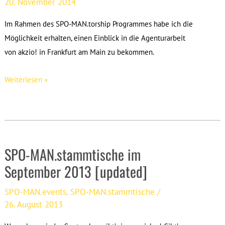
20. November 2014
Im Rahmen des SPO-MAN.torship Programmes habe ich die
Möglichkeit erhalten, einen Einblick in die Agenturarbeit
von akzio! in Frankfurt am Main zu bekommen.
Ein
Weiterlesen »
Besuch
bei
den
Sponsoringarchitekten
SPO-MAN.stammtische im
–
Erfahrungsbericht
September 2013 [updated]
von
SPO-MAN.events
,
SPO-MAN.stammtische
/
Lina
26. August 2013
Grönitz