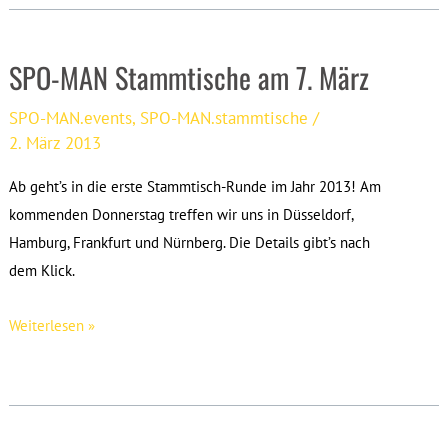
SPO-
MAN.stammtische
SPO-MAN Stammtische am 7. März
[updated]
SPO-MAN.events
,
SPO-MAN.stammtische
/
2. März 2013
Ab geht’s in die erste Stammtisch-Runde im Jahr 2013! Am
kommenden Donnerstag treffen wir uns in Düsseldorf,
Hamburg, Frankfurt und Nürnberg. Die Details gibt’s nach
dem Klick.
SPO-
Weiterlesen »
MAN
Stammtische
am
7.