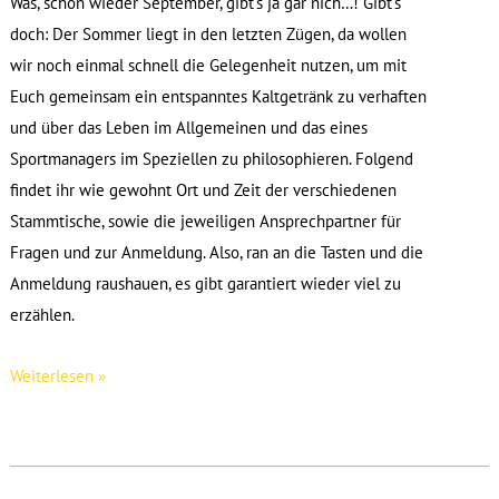
Was, schon wieder September, gibt’s ja gar nich…! Gibt’s
doch: Der Sommer liegt in den letzten Zügen, da wollen
wir noch einmal schnell die Gelegenheit nutzen, um mit
Euch gemeinsam ein entspanntes Kaltgetränk zu verhaften
und über das Leben im Allgemeinen und das eines
Sportmanagers im Speziellen zu philosophieren. Folgend
findet ihr wie gewohnt Ort und Zeit der verschiedenen
Stammtische, sowie die jeweiligen Ansprechpartner für
Fragen und zur Anmeldung. Also, ran an die Tasten und die
Anmeldung raushauen, es gibt garantiert wieder viel zu
erzählen.
SPO-
Weiterlesen »
MAN.stammtische
im
September