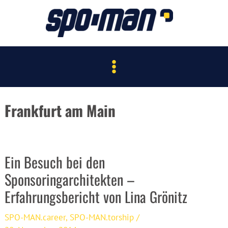
Zum
Inhalt
springen
Main
Menu
Frankfurt am Main
Ein Besuch bei den
Sponsoringarchitekten –
Erfahrungsbericht von Lina Grönitz
SPO-MAN.career
,
SPO-MAN.torship
/