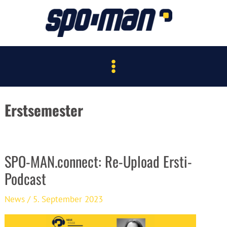
Zum
Inhalt
springen
Main
Menu
Erstsemester
SPO-MAN.connect: Re-Upload Ersti-
Podcast
News
/
5. September 2023