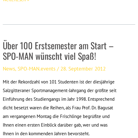
MAN.cup
2013
–
Die
Über 100 Erstsemester am Start –
Rookies
siegen
SPO-MAN wünscht viel Spaß!
4:0
News
,
SPO-MAN.events
/
28. September 2012
Mit der Rekordzahl von 101 Studenten ist der diesjährige
Salzgitteraner Sportmanagement-Jahrgang der größte seit
Einführung des Studiengangs im Jahr 1998. Entsprechend
dicht besetzt waren die Reihen, als Frau Prof. Dr. Bagusat
am vergangenen Montag die Frischlinge begrüßte und
Ihnen einen ersten Einblick darüber gab, wer und was
Ihnen in den kommenden Jahren bevorsteht.