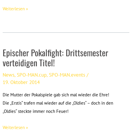
SPO-
Weiterlesen »
MAN.connect:
Re-
Upload
Ersti-
Epischer Pokalfight: Drittsemester
Podcast
verteidigen Titel!
News
,
SPO-MAN.cup
,
SPO-MAN.events
/
19. Oktober 2014
Die Mutter der Pokalspiele gab sich mal wieder die Ehre!
Die „Erstis“ trafen mal wieder auf die „Oldies“ – doch in den
„Oldies“ steckte immer noch Feuer!
Epischer
Weiterlesen »