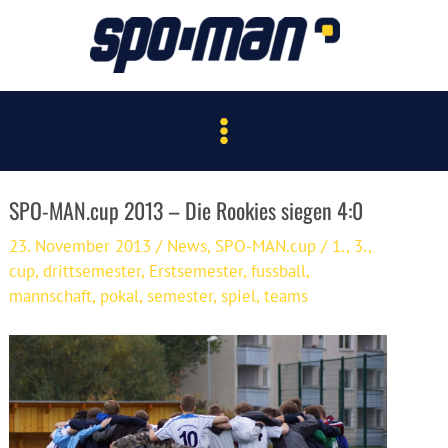
Zum
Inhalt
springen
Main
Menu
SPO-MAN.cup 2013 – Die Rookies siegen 4:0
23. November 2013
/
News
,
SPO-MAN.cup
/
1.
,
3.
,
cup
,
drittsemester
,
Erstsemester
,
fussball
,
mannschaft
,
pokal
,
semester
,
spiel
,
teams