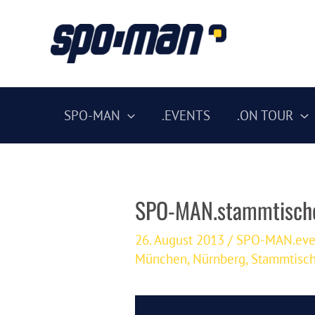
Zum
Inhalt
springen
SPO-MAN
.EVENTS
.ON TOUR
SPO-MAN.stammtische
26. August 2013
/
SPO-MAN.eve
München
,
Nürnberg
,
Stammtisc