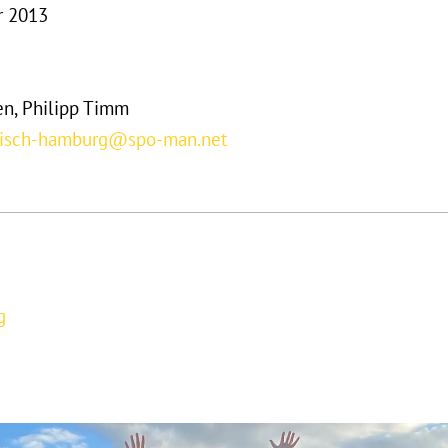
r 2013
en, Philipp Timm
isch-hamburg@spo-man.net
g