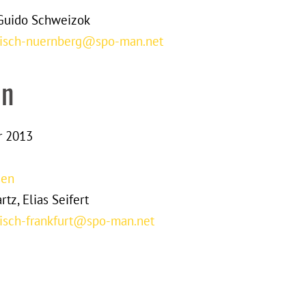
 Guido Schweizok
isch-nuernberg@spo-man.net
in
r 2013
sen
z, Elias Seifert
isch-frankfurt@spo-man.net