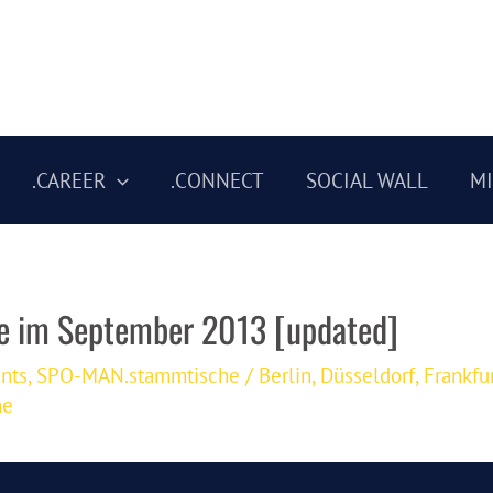
.CAREER
.CONNECT
SOCIAL WALL
M
 im September 2013 [updated]
nts
,
SPO-MAN.stammtische
/
Berlin
,
Düsseldorf
,
Frankfu
he