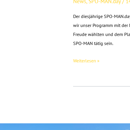
News
,
SPO-MAN.day
/
1
Der diesjährige SPO-MAN.day
wir unser Programm mit der 
Freude wählten und dem Plan
SPO-MAN tätig sein.
Mitgliederversammlung
Weiterlesen »
im
Rahmen
des
SPO-
MAN.day
2014