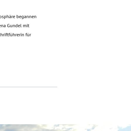
tmosphäre begannen
ena Gundel mit
iftführerin für