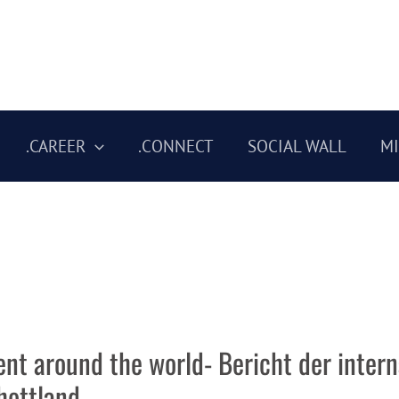
.CAREER
.CONNECT
SOCIAL WALL
M
t around the world- Bericht der intern
hottland