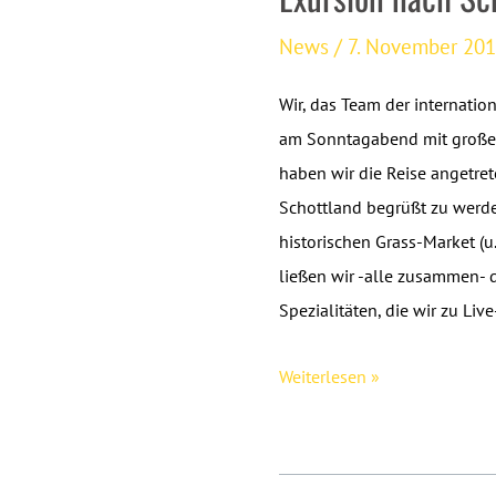
News
/
7. November 20
Wir, das Team der internati
am Sonntagabend mit großer
haben wir die Reise angetr
Schottland begrüßt zu werde
historischen Grass-Market (u.
ließen wir -alle zusammen- d
Spezialitäten, die wir zu Li
Sports
Weiterlesen »
Management
around
the