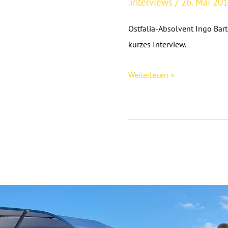
.interviews
/
26. Mai 20
Ostfalia-Absolvent Ingo Bart
kurzes Interview.
wobfreun.de
Weiterlesen »
Spaßkarte:
Special-
Angebot
für
SPO-
MAN
Mitglieder