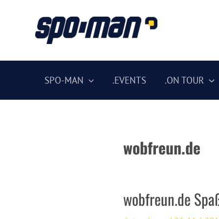
Zum
Inhalt
springen
SPO-MAN
.EVENTS
.ON TOUR
wobfreun.de
wobfreun.de Spaß