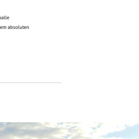
halle
inem absoluten