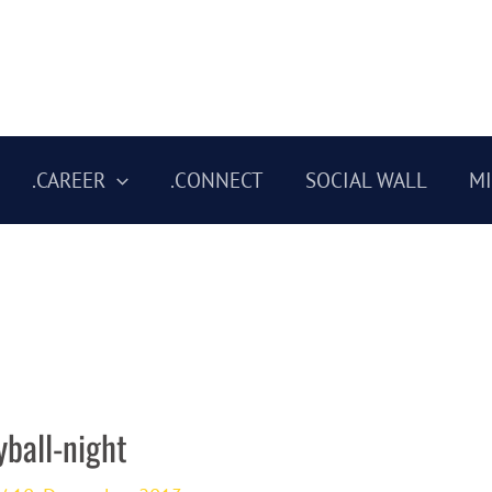
.CAREER
.CONNECT
SOCIAL WALL
M
yball-night