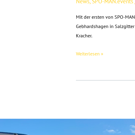
News
,
SPO-MAN.events
Mit der ersten von SPO-MAN 
Gebhardshagen in Salzgitter
Kracher.
1.
Weiterlesen »
SPO-
MAN.volleyball-
night