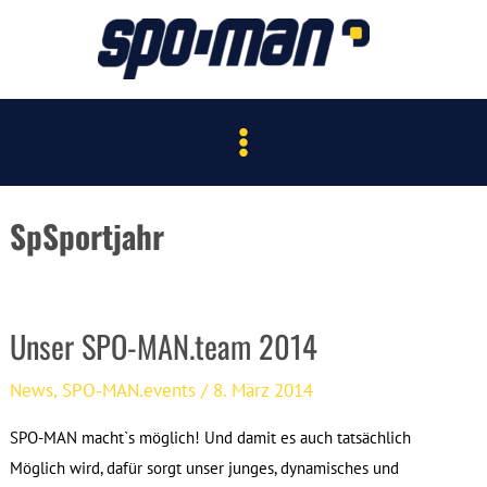
Zum
Inhalt
springen
Main
Menu
SpSportjahr
Unser SPO-MAN.team 2014
News
,
SPO-MAN.events
/
8. März 2014
SPO-MAN macht`s möglich! Und damit es auch tatsächlich
Möglich wird, dafür sorgt unser junges, dynamisches und