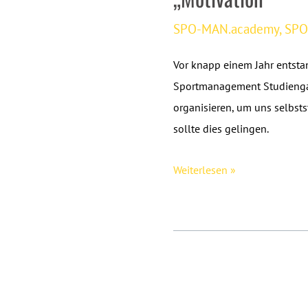
SPO-MAN.academy
,
SPO
Vor knapp einem Jahr entsta
Sportmanagement Studiengan
organisieren, um uns selbst
sollte dies gelingen.
Erfolgreiche
Weiterlesen »
Premiere
der
SPO-
MAN.academy
zum
Thema