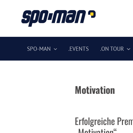
Zum
Inhalt
springen
SPO-MAN
.EVENTS
.ON TOUR
Motivation
Erfolgreiche Pr
„Motivation“