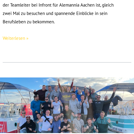
der Teamleiter bei Infront für Alemannia Aachen ist, gleich
zwei Mal zu besuchen und spannende Einblicke in sein
Berufsleben zu bekommen.
Ein
Weiterlesen »
Einblick
ins
Fußballbusiness
–
Lennart
trifft
seinen
Mentor
Jens