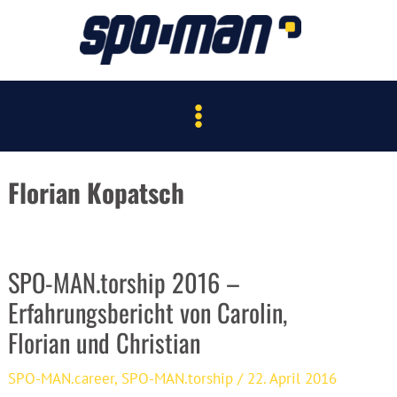
Zum
Inhalt
springen
Main
Menu
Florian Kopatsch
SPO-MAN.torship 2016 –
Erfahrungsbericht von Carolin,
Florian und Christian
SPO-MAN.career
,
SPO-MAN.torship
/
22. April 2016