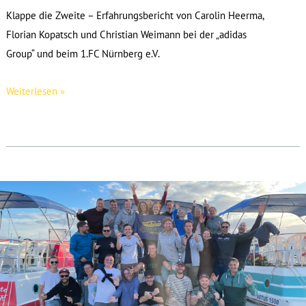
Klappe die Zweite – Erfahrungsbericht von Carolin Heerma,
Florian Kopatsch und Christian Weimann bei der „adidas
Group“ und beim 1.FC Nürnberg e.V.
SPO-
Weiterlesen »
MAN.torship
2016
–
Erfahrungsbericht
von
Carolin,
Florian
und
Christian