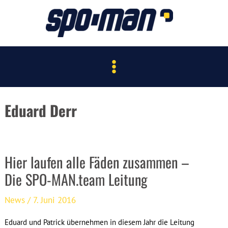
Zum
Inhalt
springen
Main
Menu
Eduard Derr
Hier laufen alle Fäden zusammen –
Die SPO-MAN.team Leitung
News
/
7. Juni 2016
Eduard und Patrick übernehmen in diesem Jahr die Leitung