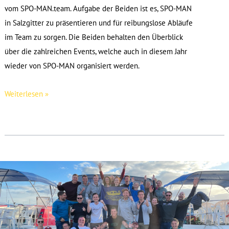
vom SPO-MAN.team. Aufgabe der Beiden ist es, SPO-MAN
in Salzgitter zu präsentieren und für reibungslose Abläufe
im Team zu sorgen. Die Beiden behalten den Überblick
über die zahlreichen Events, welche auch in diesem Jahr
wieder von SPO-MAN organisiert werden.
Hier
Weiterlesen »
laufen
alle
Fäden
zusammen
–
Die
SPO-
MAN.team
Leitung