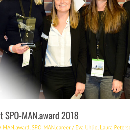
nnt SPO-MAN.award 2018
-MAN.award
,
SPO-MAN.career
/
Eva Uhlig
,
Laura Peters