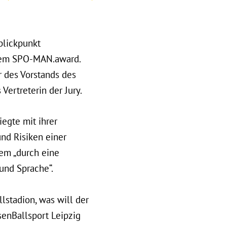
blickpunkt
dem SPO-MAN.award.
 des Vorstands des
ertreterin der Jury.
egte mit ihrer
nd Risiken einer
lem „durch eine
und Sprache“.
lstadion, was will der
senBallsport Leipzig