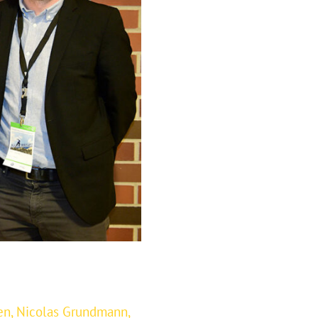
en
,
Nicolas Grundmann
,