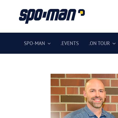
Zum
Inhalt
springen
SPO-MAN
.EVENTS
.ON TOUR