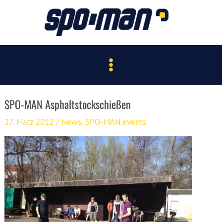
Zum
Inhalt
springen
Main
Menu
SPO-MAN Asphaltstockschießen
27. März 2012
/
News
,
SPO-MAN.events