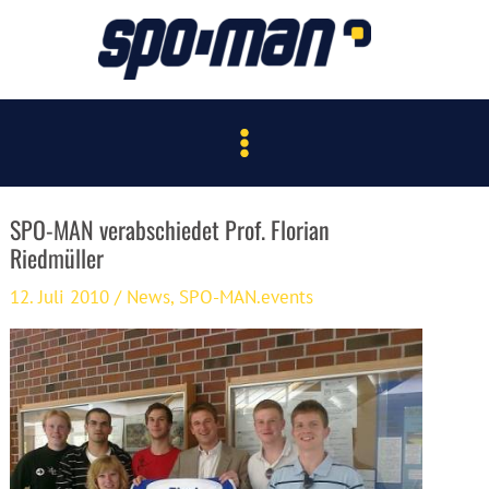
Zum
Inhalt
springen
Main
Menu
SPO-MAN verabschiedet Prof. Florian
Riedmüller
12. Juli 2010
/
News
,
SPO-MAN.events