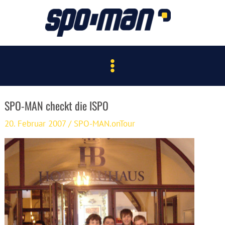
Zum
Inhalt
springen
Main
Menu
SPO-MAN checkt die ISPO
20. Februar 2007
/
SPO-MAN.onTour