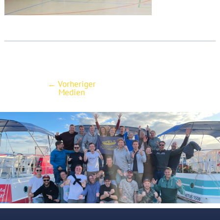
←
Vorheriger
Post
Medien
navigation