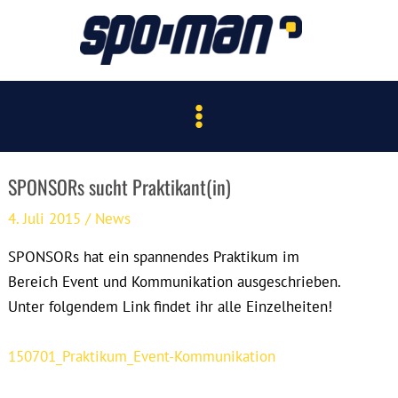
Zum
Inhalt
springen
Main
Menu
SPONSORs sucht Praktikant(in)
4. Juli 2015
/
News
SPONSORs hat ein spannendes Praktikum im
Bereich Event und Kommunikation ausgeschrieben.
Unter folgendem Link findet ihr alle Einzelheiten!
150701_Praktikum_Event-Kommunikation