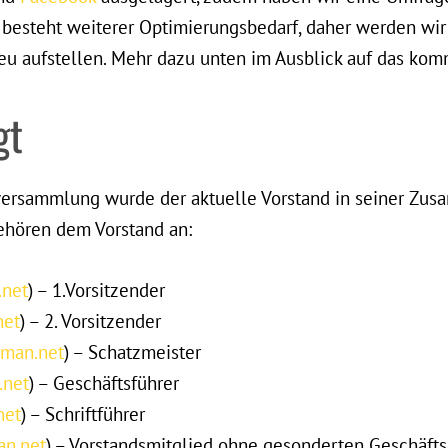
em besteht weiterer Optimierungsbedarf, daher werden wir
eu aufstellen. Mehr dazu unten im Ausblick auf das kom
gt
rversammlung wurde der aktuelle Vorstand in seiner Zu
gehören dem Vorstand an:
net
) – 1.Vorsitzender
net
) – 2. Vorsitzender
man.net
) – Schatzmeister
net
) – Geschäftsführer
net
) – Schriftführer
n.net
) – Vorstandsmitglied ohne gesonderten Geschäft