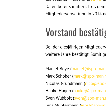
Daten bereits iniitiert. Trotzd
Mitgliederverwaltung in 2014 n
Vorstand bestäti
Bei der diesjährigen Mitgliede
weitere Jahre bestätigt. Somit 
Marcel Boyé (
marcel@spo-man.
Mark Schober (
mark@spo-man.
Nicolas Grundmann (
nico@spo-
Hauke Hagen (
hauke@spo-man.
Sven Wübbolt (
sven@spo-man.
Jens Muntermann (
jens@spo-ma