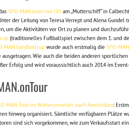
 das
SPO-MAN.team vor Ort
am „Mutterschiff“ in Calbech
ter der Leitung von Teresa Verrept und Alena Gundel t
en, um die Aktivitäten vor Ort zu planen und durchzufüh
cup
(traditionelles Fußballspiel zwischen dem 1. und d
O-MAN.handballcup
wurde auch erstmalig die
SPO-MAN.
le ausgetragen. Wie auch die beiden anderen sportlichen
oßer Erfolg und wird voraussichtlich auch 2014 im Event
MAN.onTour
O-MAN-Tour im Wintersemester nach Amsterdam
: Erst
en hinweg organisiert. Sämtliche verfügbaren Plätze w
toren sind sich vorgekommen, wie zum Verkaufsstart ei