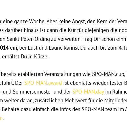
ür eine ganze Woche. Aber keine Angst, den Kern der Ver
s darüber hinaus ist dann die Kür für diejenigen die no
en Sankt Peter-Ording zu verweilen. Trag Dir schon einm
2014
ein, bei Lust und Laune kannst Du auch bis zum 4. J
erhältst Du in Kürze.
ie bereits etablierten Veranstaltungen wie SPO-MAN.cup
eführt. Der
SPO-MAN.award
ist ebenfalls wieder fester 
er-und Sommersemester und der
SPO-MAN.day
im Rahmen
m weiter daran, zusätzlichen Mehrwert für die Mitglieder
. Behalte dazu einfach die Infos des SPO-MAN.team im A
an
.