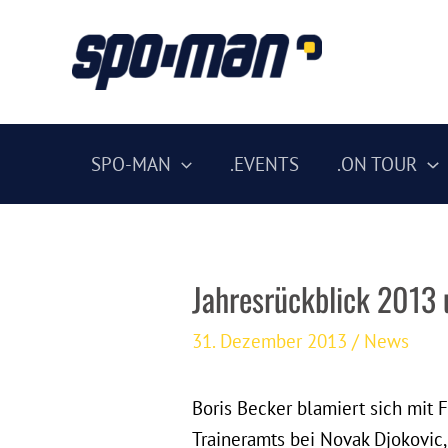
Zum
Inhalt
springen
SPO-MAN
.EVENTS
.ON TOUR
Jahresrückblick 2013 
31. Dezember 2013
/
News
Boris Becker blamiert sich mit 
Traineramts bei Novak Djokovic,