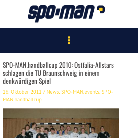
Zum
Inhalt
springen
Main
Menu
SPO-MAN.handballcup 2010: Ostfalia-Allstars
schlagen die TU Braunschweig in einem
denkwürdigen Spiel
26. Oktober 2011
/
News
,
SPO-MAN.events
,
SPO-
MAN.handballcup