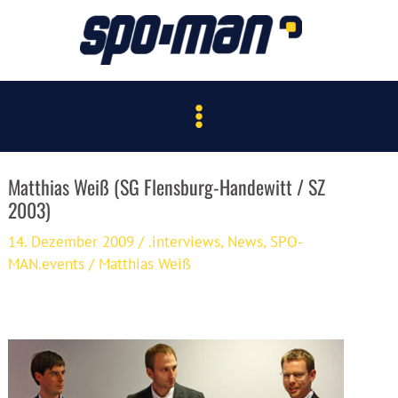
Zum
Inhalt
springen
Main
Menu
Matthias Weiß (SG Flensburg-Handewitt / SZ
2003)
14. Dezember 2009
/
.interviews
,
News
,
SPO-
MAN.events
/
Matthias Weiß