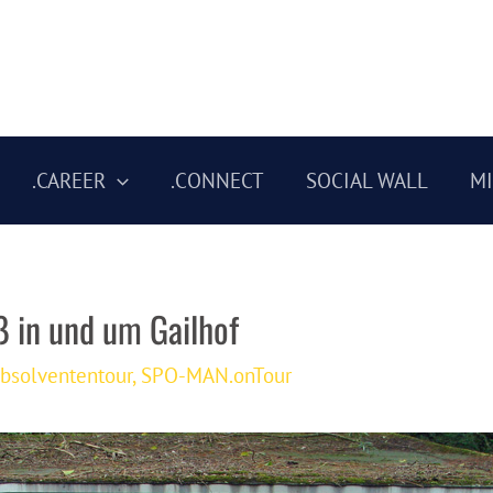
.CAREER
.CONNECT
SOCIAL WALL
M
ß in und um Gailhof
bsolvententour
,
SPO-MAN.onTour