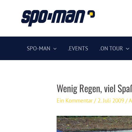
Zum
Inhalt
springen
SPO-MAN
.EVENTS
.ON TOUR
Wenig Regen, viel Spa
Ein Kommentar
/
2. Juli 2009
/
A