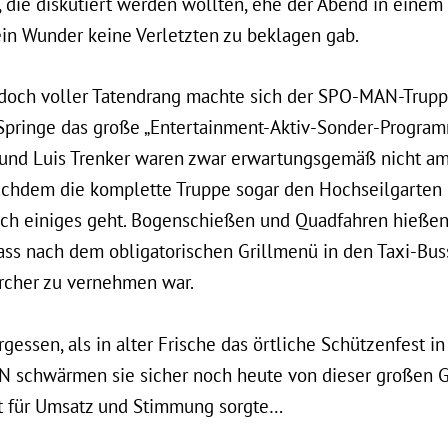
, die diskutiert werden wollten, ehe der Abend in einem
ein Wunder keine Verletzten zu beklagen gab.
r doch voller Tatendrang machte sich der SPO-MAN-Trup
 Springe das große „Entertainment-Aktiv-Sonder-Program
t und Luis Trenker waren zwar erwartungsgemäß nicht am
chdem die komplette Truppe sogar den Hochseilgarten üb
h einiges geht. Bogenschießen und Quadfahren hießen
 dass nach dem obligatorischen Grillmenü in den Taxi-Bus
rcher zu vernehmen war.
gessen, als in alter Frische das örtliche Schützenfest 
FN schwärmen sie sicher noch heute von dieser großen 
t für Umsatz und Stimmung sorgte…