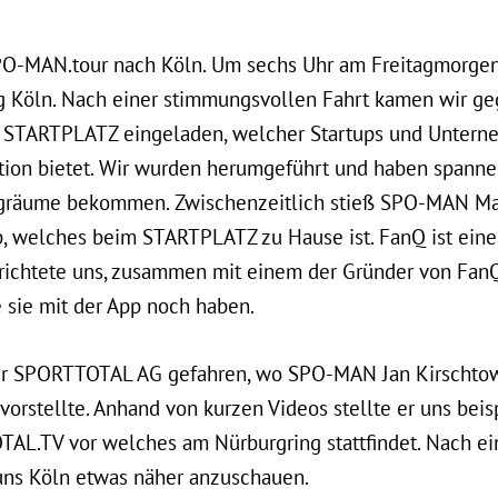
PO-MAN.tour nach Köln. Um sechs Uhr am Freitagmorgen
 Köln. Nach einer stimmungsvollen Fahrt kamen wir ge
 STARTPLATZ eingeladen, welcher Startups und Unterne
tion bietet. Wir wurden herumgeführt und haben spannen
gräume bekommen. Zwischenzeitlich stieß SPO-MAN Mar
p, welches beim STARTPLATZ zu Hause ist. FanQ ist eine 
richtete uns, zusammen mit einem der Gründer von FanQ
 sie mit der App noch haben.
zur SPORTTOTAL AG gefahren, wo SPO-MAN Jan Kirschtow
orstellte. Anhand von kurzen Videos stellte er uns beis
AL.TV vor welches am Nürburgring stattfindet. Nach e
 uns Köln etwas näher anzuschauen.