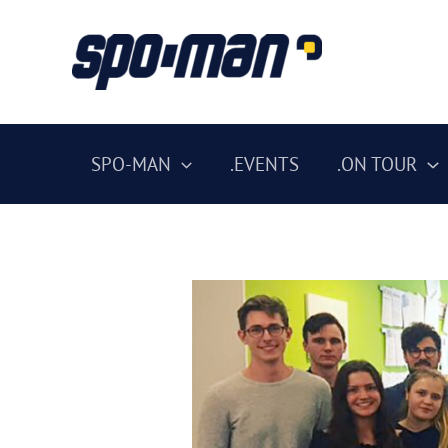
Zum
Inhalt
springen
SPO-MAN
.EVENTS
.ON TOUR