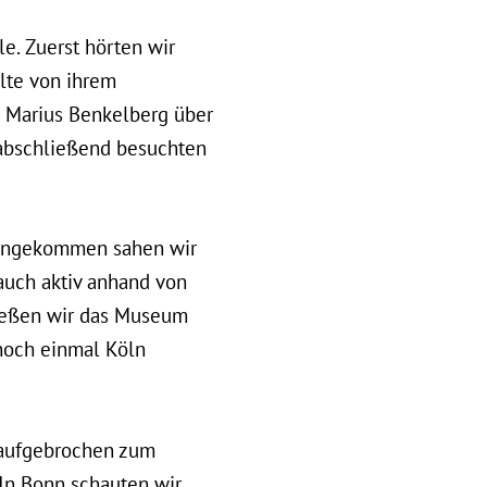
e. Zuerst hörten wir
hlte von ihrem
 Marius Benkelberg über
 abschließend besuchten
 angekommen sahen wir
auch aktiv anhand von
ießen wir das Museum
noch einmal Köln
 aufgebrochen zum
 In Bonn schauten wir