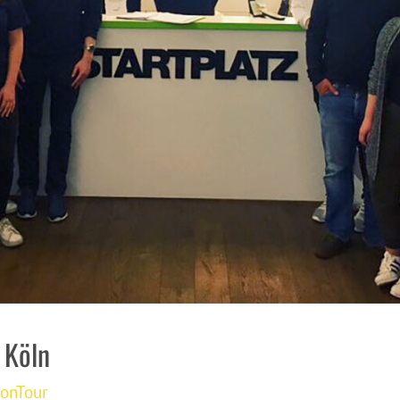
 Köln
onTour