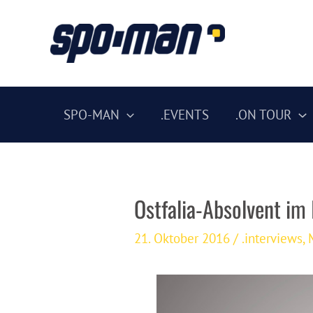
Zum
Inhalt
springen
SPO-MAN
.EVENTS
.ON TOUR
Ostfalia-Absolvent im
21. Oktober 2016
/
.interviews
,