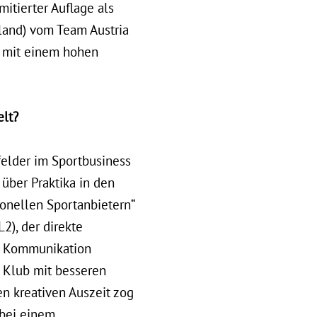
itierter Auflage als
tland) vom Team Austria
g mit einem hohen
lt?
felder im Sportbusiness
über Praktika in den
onellen Sportanbietern“
2), der direkte
nd Kommunikation
m Klub mit besseren
en kreativen Auszeit zog
 bei einem