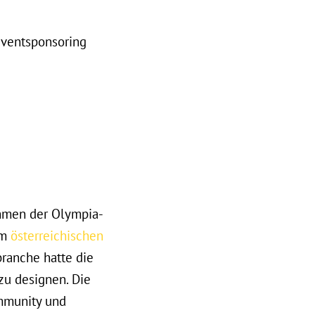
 Eventsponsoring
hmen der Olympia-
em
österreichischen
branche hatte die
zu designen. Die
mmunity und