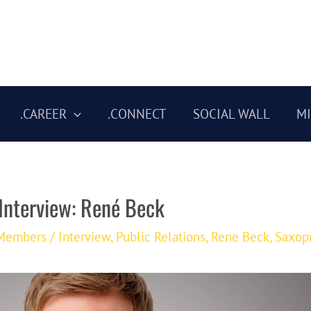
.CAREER
.CONNECT
SOCIAL WALL
M
 Interview: René Beck
Members
/
Interview
,
Public Relations
,
Rene Beck
,
Saxopr