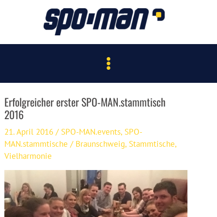
Zum
Inhalt
springen
Main
Menu
Erfolgreicher erster SPO-MAN.stammtisch
2016
21. April 2016
/
SPO-MAN.events
,
SPO-
MAN.stammtische
/
Braunschweig
,
Stammtische
,
Vielharmonie